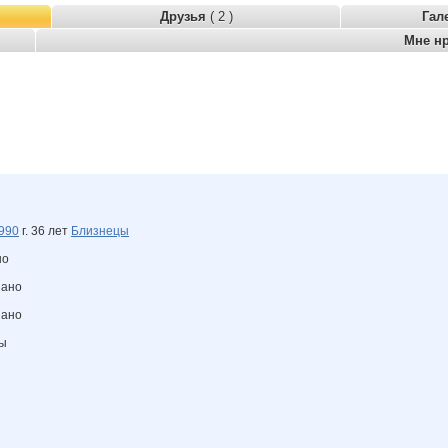
Друзья
( 2 )
Гал
Мне н
990
г. 36 лет
Близнецы
но
зано
зано
ны