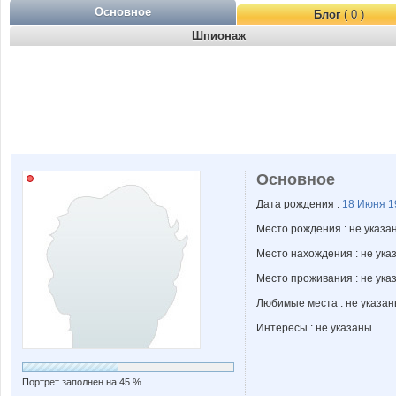
Основное
Блог
( 0 )
Шпионаж
Основное
Дата рождения :
18 Июня
1
Место рождения : не указа
Место нахождения : не ука
Место проживания : не ука
Любимые места : не указа
Интересы : не указаны
Портрет заполнен на 45 %