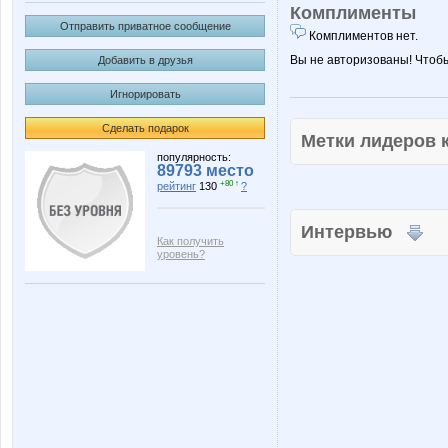
Комплименты
Отправить приватное сообщение
Комплиментов нет.
Вы не авторизованы! Чтоб
Добавить в друзья
Игнорировать
Сделать подарок
Метки лидеров
популярность:
89793 место
+80 ↑
рейтинг
130
?
Интервью
Как получить
уровень?