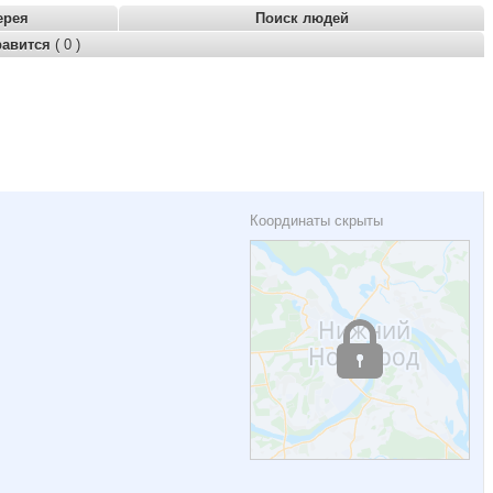
ерея
Поиск людей
равится
( 0 )
Координаты скрыты