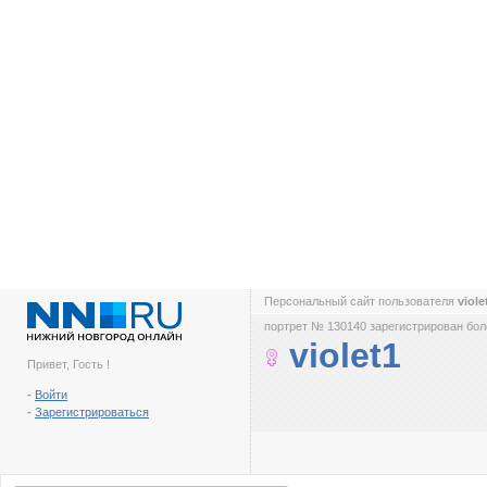
Персональный сайт пользователя
viol
портрет № 130140 зарегистрирован боле
violet1
Привет, Гость !
-
Войти
-
Зарегистрироваться